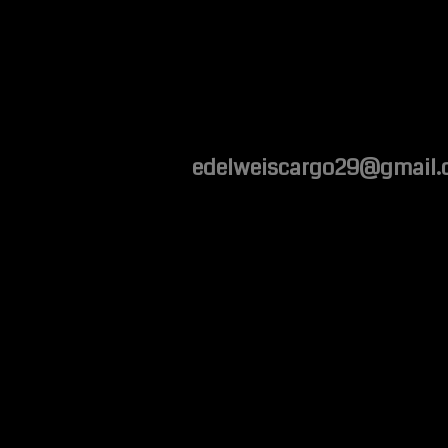
Contact:
edelweiscargo29@gmail
06 88 29 89 20