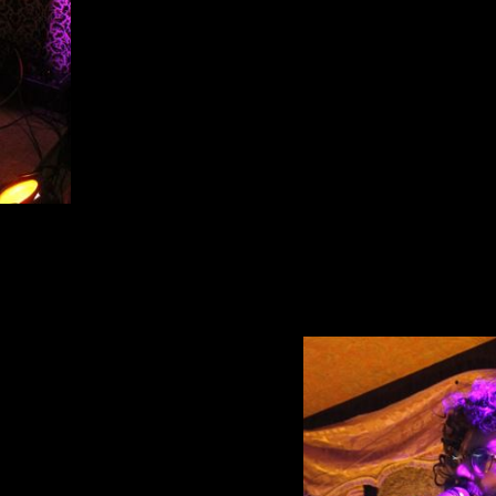
viens...?
le fil