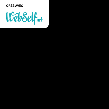
CRÉÉ AVEC
Créer un site web de
qualité professionnelle
et personnalisable sans
aucune connaissance en
programmation
COMMENCEZ