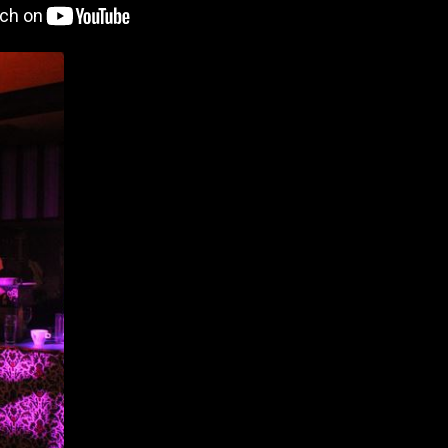
Morgane Yla
Mélodies vagabondes 
pérégrinations poétiq
sur des accords de gui
en bois, glanés et
assemblés en chemin .