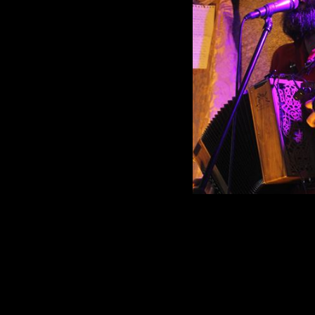
n entre chromatismes
on artisanale. Chansons
auvage.